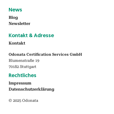
News
Blog
Newslet­ter
Kon­takt & Adresse
Kon­takt
Odonata Certification Services GmbH
Blumenstraße 19
70182 Stuttgart
Rechtlich­es
Impres­sum
Daten­schutzerk­lärung
© 2025 Odonata