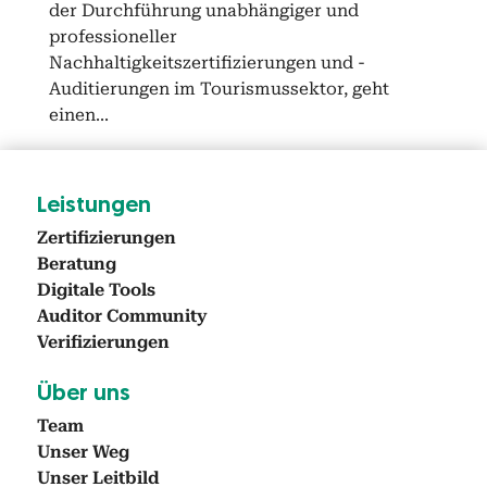
der Durchführung unabhängiger und
professioneller
Nachhaltigkeitszertifizierungen und -
Auditierungen im Tourismussektor, geht
einen...
Leis­tun­gen
Zer­ti­fizierun­gen
Beratung
Dig­i­tale Tools
Audi­tor Com­mu­ni­ty
Ver­i­fizierun­gen
Über uns
Team
Unser Weg
Unser Leit­bild