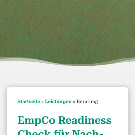
Start­seite
»
Leis­tun­gen
»
Beratung
Emp­Co Readi­ness
Check für Nach­