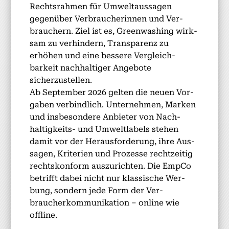
Recht­srah­men für Umweltaus­sagen
gegenüber Ver­braucherin­nen und Ver­
brauch­ern. Ziel ist es, Green­wash­ing wirk­
sam zu ver­hin­dern, Trans­parenz zu
erhöhen und eine bessere Ver­gle­ich­
barkeit nach­haltiger Ange­bote
sicherzustellen.
Ab Sep­tem­ber 2026 gel­ten die neuen Vor­
gaben verbindlich. Unternehmen, Marken
und ins­beson­dere Anbi­eter von Nach­
haltigkeits- und Umwelt­la­bels ste­hen
damit vor der Her­aus­forderung, ihre Aus­
sagen, Kri­te­rien und Prozesse rechtzeit­ig
recht­skon­form auszuricht­en. Die Emp­Co
bet­rifft dabei nicht nur klas­sis­che Wer­
bung, son­dern jede Form der Ver­
braucherkom­mu­nika­tion – online wie
offline.