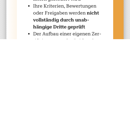
Ihre Kri­te­rien, Bew­er­tun­gen
oder Freiga­ben wer­den
nicht
voll­ständig durch unab­
hängige Dritte geprüft
Der Auf­bau ein­er eige­nen Zer­
ti­fizierungs- oder Prüf­struk­
tur wäre
organ­isatorisch,
poli­tisch oder wirtschaftlich
nicht sin­nvoll
Die Emp­Co-Anforderun­gen
zwin­gen zu
mehr Unab­
hängigkeit, Trans­parenz und
for­mal­isiert­er Gov­er­nance
Sie möcht­en
Teile der Zer­ti­
fizierung aus­lagern
, ohne die
strate­gis­che Kon­trolle über
Inhalte, Anspruch­sniveau und
Posi­tion­ierung Ihres Pro­