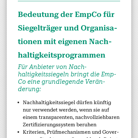
Bedeu­tung der Emp­Co für
Siegel­träger und Organ­i­sa­
tio­nen mit eige­nen Nach­
haltigkeit­spro­gram­men
Für Anbi­eter von Nach­
haltigkeitssiegeln bringt die Emp­
Co eine grundle­gende Verän­
derung:
Nach­haltigkeitssiegel dür­fen kün­ftig
nur ver­wen­det wer­den, wenn sie auf
einem trans­par­enten, nachvol­lziehbaren
Zer­ti­fizierungssys­tem beruhen
Kri­te­rien, Prüfmech­a­nis­men und Gov­er­