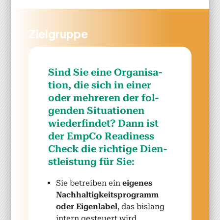
Ziel­gruppe
Sind Sie eine Organ­i­sa­
tion, die sich in ein­er
oder mehreren der fol­
gen­den Sit­u­a­tio­nen
wiederfind­et? Dann ist
der Emp­Co Readi­ness
Check die richtige Dien­
stleis­tung für Sie:
Sie betreiben ein
eigenes
Nach­haltigkeit­spro­gramm
oder Eigen­la­bel
, das bis­lang
intern ges­teuert wird