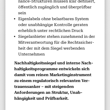
nance-Struk­turen müssen klar definiert,
öffentlich zugänglich und über­prüf­bar
sein
Eigen­la­bels ohne belast­bares Sys­tem
oder unab­hängige Kon­trolle ger­at­en
erhe­blich unter rechtlichen Druck
Siege­lan­bi­eter ste­hen zunehmend in der
Mitver­ant­wor­tung für die Rechtssicher­
heit der mit dem Siegel wer­ben­den
Unternehmen
Nach­haltigkeitssiegel und interne Nach­
haltigkeit­spro­gramme entwick­eln sich
damit vom reinen Mar­ketin­gin­stru­ment
zu einem reg­u­la­torisch rel­e­van­ten Ver­
trauen­sanker – mit steigen­den
Anforderun­gen an Struk­tur, Unab­
hängigkeit und Prüf­barkeit.