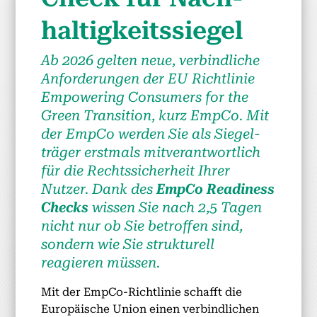
haltigkeitssiegel
Ab 2026 gel­ten neue, verbindliche
Anforderun­gen der EU Richtlin­ie
Empow­er­ing Con­sumers for the
Green Tran­si­tion, kurz Emp­Co. Mit
der Emp­Co wer­den Sie als Siegel­
träger erst­mals mitver­ant­wortlich
für die Rechtssicher­heit Ihrer
Nutzer.
Dank des
Emp­Co Readi­ness
Checks
wis­sen Sie nach 2,5 Tagen
nicht nur ob Sie betrof­fen sind,
son­dern wie Sie struk­turell
reagieren müssen.
Mit der Emp­Co-Richtlin­ie schafft die
Europäis­che Union einen verbindlichen