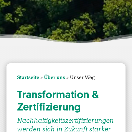
Start­seite
»
Über uns
»
Unser Weg
Trans­for­ma­tion &
Zer­ti­fizierung
Nach­haltigkeit­sz­er­ti­fizierun­gen
wer­den sich in Zukun­ft stärk­er