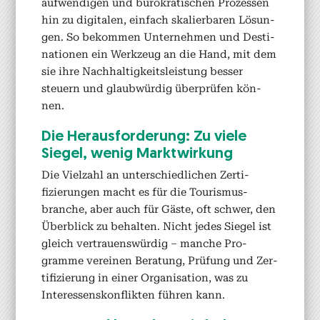
aufwendi­gen und bürokratis­chen Prozessen
hin zu dig­i­tal­en, ein­fach skalier­baren Lösun­
gen. So bekom­men Unternehmen und Des­ti­
na­tio­nen ein Werkzeug an die Hand, mit dem
sie ihre Nach­haltigkeit­sleis­tung bess­er
steuern und glaub­würdig über­prüfen kön­
nen.
Die Her­aus­forderung: Zu viele
Siegel, wenig Mark­twirkung
Die Vielzahl an unter­schiedlichen Zer­ti­
fizierun­gen macht es für die Touris­mus­
branche, aber auch für Gäste, oft schw­er, den
Überblick zu behal­ten. Nicht jedes Siegel ist
gle­ich ver­trauenswürdig – manche Pro­
gramme vere­inen Beratung, Prü­fung und Zer­
ti­fizierung in ein­er Organ­i­sa­tion, was zu
Inter­essen­skon­flik­ten führen kann.