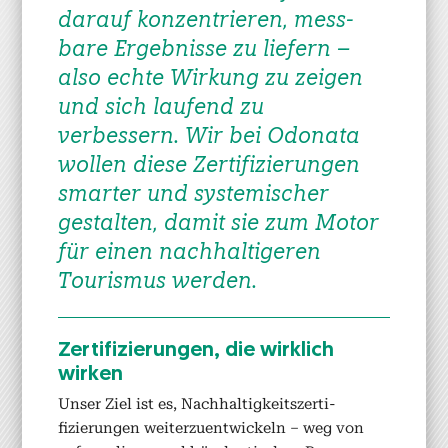
darauf konzen­tri­eren, mess­
bare Ergeb­nisse zu liefern –
also echte Wirkung zu zeigen
und sich laufend zu
verbessern. Wir bei Odona­ta
wollen diese Zer­ti­fizierun­gen
smarter und sys­temis­ch­er
gestal­ten, damit sie zum Motor
für einen nach­haltigeren
Touris­mus wer­den.
Zer­ti­fizierun­gen, die wirk­lich
wirken
Unser Ziel ist es, Nach­haltigkeit­sz­er­ti­
fizierun­gen weit­erzuen­twick­eln – weg von