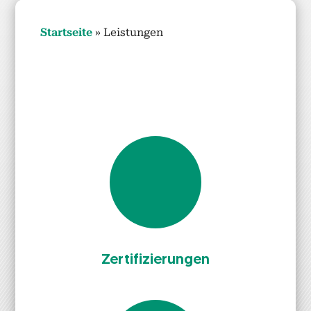
Start­seite
»
Leis­tun­gen
Zer­ti­fizierun­gen