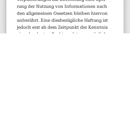
rung der Nutzung von Infor­ma­tio­nen nach
den all­ge­meinen Geset­zen bleiben hier­von
unberührt. Eine dies­bezügliche Haf­tung ist
jedoch erst ab dem Zeit­punkt der Ken­nt­nis
ein­er konkreten Rechtsver­let­zung möglich.
Bei Bekan­ntwer­den von entsprechen­den
Rechtsver­let­zun­gen wer­den wir diese Inhalte
umge­hend ent­fer­nen.
Haf­tung für Links
Unser Ange­bot enthält Links zu exter­nen
Web­sites Drit­ter, auf deren Inhalte wir
keinen Ein­fluss haben. Deshalb kön­nen wir
für diese frem­den Inhalte auch keine Gewähr
übernehmen. Für die Inhalte der ver­link­ten
Seit­en ist stets der jew­eilige Anbi­eter oder
Betreiber der Seit­en ver­ant­wortlich. Die ver­
link­ten Seit­en wur­den zum Zeit­punkt der