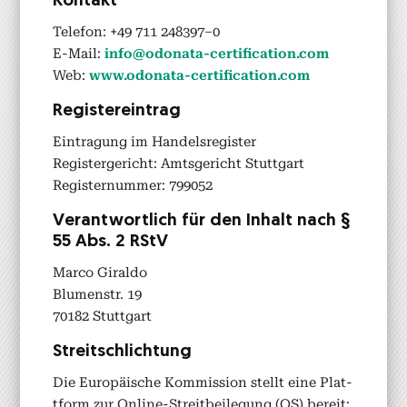
Kon­takt
Tele­fon: +49 711 248397–0
E‑Mail:
info@odonata-certification.com
Web:
www.odonata-certification.com
Reg­is­tere­in­trag
Ein­tra­gung im Han­del­sreg­is­ter
Reg­is­terg­ericht: Amts­gericht Stuttgart
Reg­is­ter­num­mer: 799052
Ver­ant­wortlich für den Inhalt nach §
55 Abs. 2 RStV
Mar­co Giral­do
Blu­men­str. 19
70182 Stuttgart
Stre­itschlich­tung
Die Europäis­che Kom­mis­sion stellt eine Plat­
tform zur Online-Stre­it­bei­le­gung (OS) bere­it: