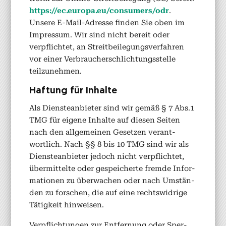
https://ec.europa.eu/consumers/odr
.
Unsere E‑Mail-Adresse find­en Sie oben im
Impres­sum. Wir sind nicht bere­it oder
verpflichtet, an Stre­it­bei­le­gungsver­fahren
vor ein­er Ver­brauch­er­schlich­tungsstelle
teilzunehmen.
Haf­tung für Inhalte
Als Dien­stean­bi­eter sind wir gemäß § 7 Abs.1
TMG für eigene Inhalte auf diesen Seit­en
nach den all­ge­meinen Geset­zen ver­ant­
wortlich. Nach §§ 8 bis 10 TMG sind wir als
Dien­stean­bi­eter jedoch nicht verpflichtet,
über­mit­telte oder gespe­icherte fremde Infor­
ma­tio­nen zu überwachen oder nach Umstän­
den zu forschen, die auf eine rechtswidrige
Tätigkeit hin­weisen.
Verpflich­tun­gen zur Ent­fer­nung oder Sper­