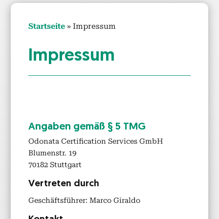
Start­seite
»
Impres­sum
Impres­sum
Angaben gemäß § 5 TMG
Odona­ta Cer­ti­fi­ca­tion Ser­vices GmbH
Blu­men­str. 19
70182 Stuttgart
Vertreten durch
Geschäfts­führer: Mar­co Giral­do