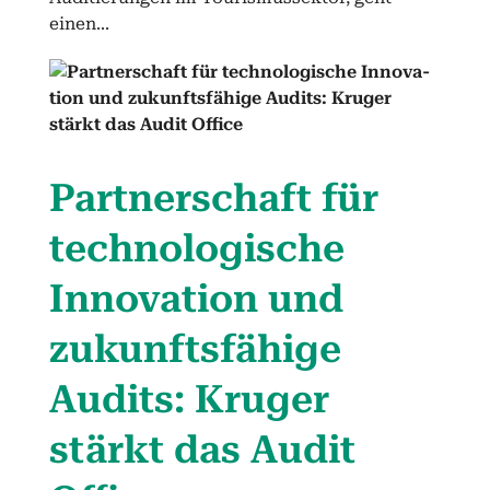
einen...
Part­ner­schaft für
tech­nol­o­gis­che
Inno­va­tion und
zukun­fts­fähige
Audits: Kruger
stärkt das Audit