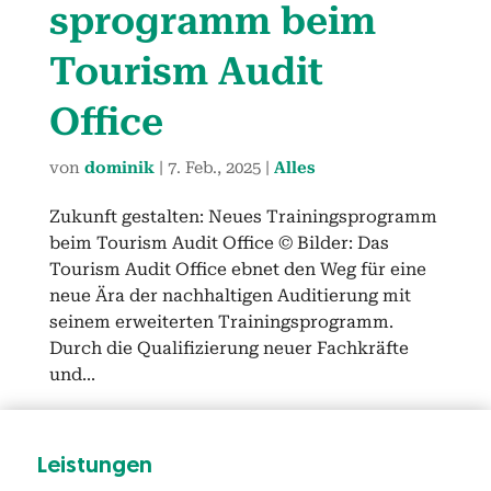
spro­gramm beim
Tourism Audit
Office
von
dominik
|
7. Feb., 2025
|
Alles
Zukun­ft gestal­ten: Neues Train­ing­spro­gramm
beim Tourism Audit Office © Bilder: Das
Tourism Audit Office ebnet den Weg für eine
neue Ära der nach­halti­gen Audi­tierung mit
seinem erweit­erten Train­ing­spro­gramm.
Durch die Qual­i­fizierung neuer Fachkräfte
und...
Leis­tun­gen