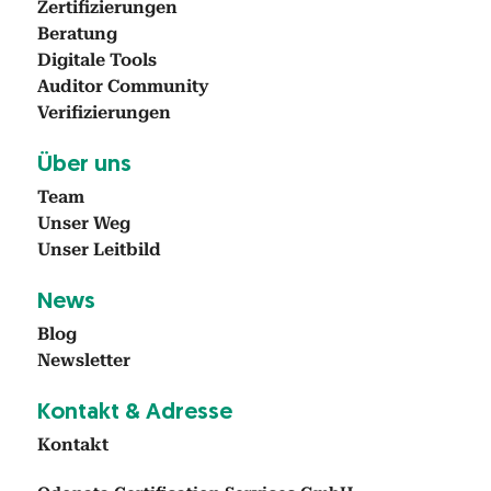
Zer­ti­fizierun­gen
Beratung
Dig­i­tale Tools
Audi­tor Com­mu­ni­ty
Ver­i­fizierun­gen
Über uns
Team
Unser Weg
Unser Leit­bild
News
Blog
Newslet­ter
Kon­takt & Adresse
Kon­takt