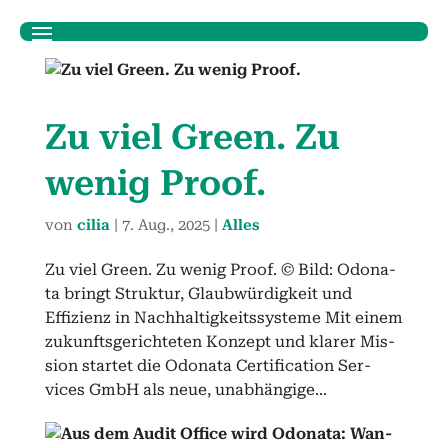
Zu viel Green. Zu
wenig Proof.
von
cilia
|
7. Aug., 2025
|
Alles
Zu viel Green. Zu wenig Proof. © Bild: Odona­
ta bringt Struk­tur, Glaub­würdigkeit und
Effizienz in Nach­haltigkeitssys­teme Mit einem
zukun­fts­gerichteten Konzept und klar­er Mis­
sion startet die Odona­ta Cer­ti­fi­ca­tion Ser­
vices GmbH als neue, unab­hängige...