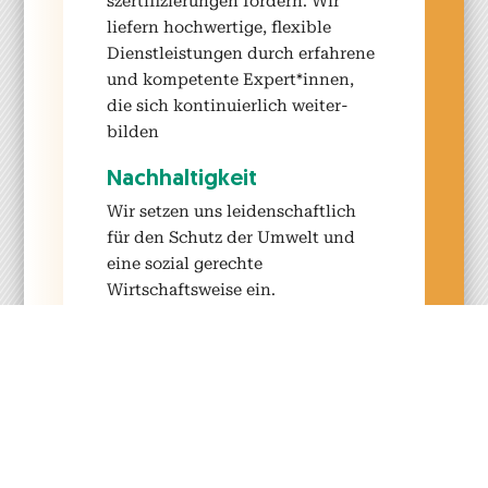
sz­er­ti­fizierun­gen fördern. Wir
liefern hochw­er­tige, flex­i­ble
Dien­stleis­tun­gen durch erfahrene
und kom­pe­tente Expert*innen,
die sich kon­tinuier­lich weit­er­
bilden
Nach­haltigkeit
Wir set­zen uns lei­den­schaftlich
für den Schutz der Umwelt und
eine sozial gerechte
Wirtschaftsweise ein.
Trans­parenz
Wir sich­ern Klarheit und Unab­
hängigkeit in der Zer­ti­fizierung,
Com­mu­ni­ty
Wir fördern den Aus­tausch von