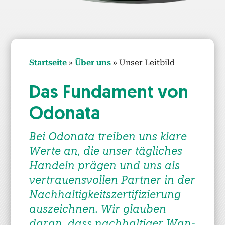
Start­seite
»
Über uns
»
Unser Leit­bild
Das Fun­da­ment von
Odona­ta
Bei Odona­ta treiben uns klare
Werte an, die unser täglich­es
Han­deln prä­gen und uns als
ver­trauensvollen Part­ner in der
Nach­haltigkeit­sz­er­ti­fizierung
ausze­ich­nen. Wir glauben
daran, dass nach­haltiger Wan­