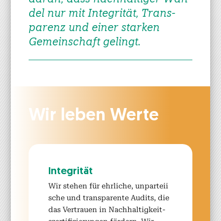
del nur mit Integrität, Trans­
parenz und ein­er starken
Gemein­schaft gelingt.
Wir leben Werte
Integrität
Wir ste­hen für ehrliche, unpartei­i
s­che und trans­par­ente Audits, die
das Ver­trauen in Nach­haltigkeit­