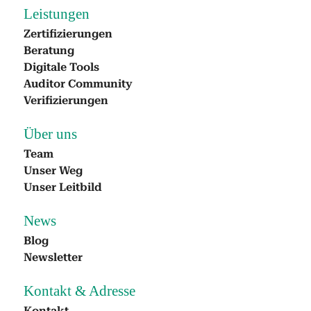
Leis­tun­gen
Zer­ti­fizierun­gen
Beratung
Dig­i­tale Tools
Audi­tor Com­mu­ni­ty
Ver­i­fizierun­gen
Über uns
Team
Unser Weg
Unser Leit­bild
News
Blog
Newslet­ter
Kon­takt & Adresse
Kon­takt