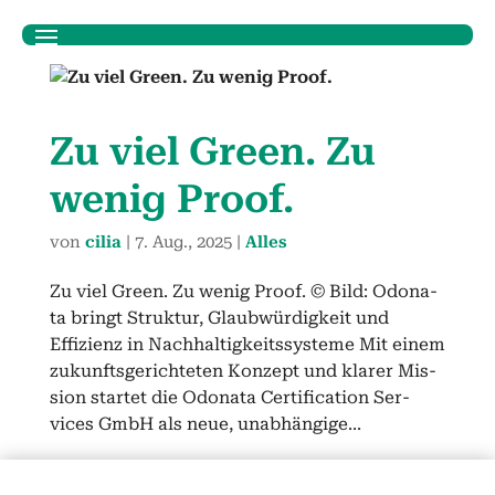
Zu viel Green. Zu
wenig Proof.
von
cilia
|
7. Aug., 2025
|
Alles
Zu viel Green. Zu wenig Proof. © Bild: Odona­
ta bringt Struk­tur, Glaub­würdigkeit und
Effizienz in Nach­haltigkeitssys­teme Mit einem
zukun­fts­gerichteten Konzept und klar­er Mis­
sion startet die Odona­ta Cer­ti­fi­ca­tion Ser­
vices GmbH als neue, unab­hängige...