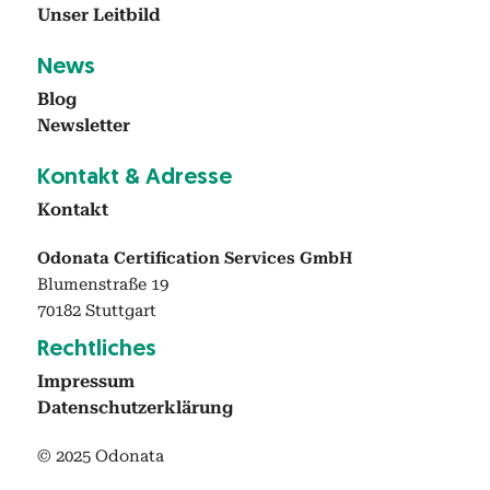
Unser Leit­bild
News
Blog
Newslet­ter
Kon­takt & Adresse
Kon­takt
Odonata Certification Services GmbH
Blumenstraße 19
70182 Stuttgart
Rechtlich­es
Impres­sum
Daten­schutzerk­lärung
© 2025 Odonata