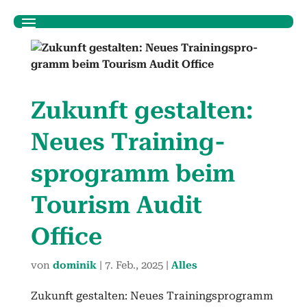
Zukun­ft gestal­ten:
Neues Train­ing­
spro­gramm beim
Tourism Audit
Office
von
dominik
|
7. Feb., 2025
|
Alles
Zukun­ft gestal­ten: Neues Train­ing­spro­gramm