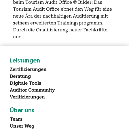
beim Tourism Audit Office © Bilder: Das
Tourism Audit Office ebnet den Weg für eine
neue Ära der nach­halti­gen Audi­tierung mit
seinem erweit­erten Train­ing­spro­gramm.
Durch die Qual­i­fizierung neuer Fachkräfte
und...
Leis­tun­gen
Zer­ti­fizierun­gen
Beratung
Dig­i­tale Tools
Audi­tor Com­mu­ni­ty
Ver­i­fizierun­gen
Über uns
Team
Unser Weg