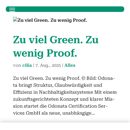
Zu viel Green. Zu
wenig Proof.
von
cilia
|
7. Aug., 2025
|
Alles
Zu viel Green. Zu wenig Proof. © Bild: Odona­
ta bringt Struk­tur, Glaub­würdigkeit und
Effizienz in Nach­haltigkeitssys­teme Mit einem
zukun­fts­gerichteten Konzept und klar­er Mis­
sion startet die Odona­ta Cer­ti­fi­ca­tion Ser­
vices GmbH als neue, unab­hängige...