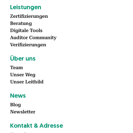
Leis­tun­gen
Zer­ti­fizierun­gen
Beratung
Dig­i­tale Tools
Audi­tor Com­mu­ni­ty
Ver­i­fizierun­gen
Über uns
Team
Unser Weg
Unser Leit­bild
News
Blog
Newslet­ter
Kon­takt & Adresse