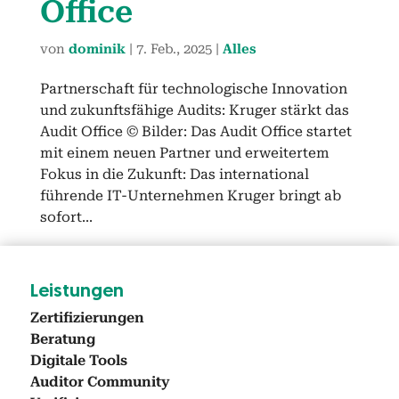
Office
von
dominik
|
7. Feb., 2025
|
Alles
Partnerschaft für technologische Innovation
und zukunftsfähige Audits: Kruger stärkt das
Audit Office © Bilder: Das Audit Office startet
mit einem neuen Partner und erweitertem
Fokus in die Zukunft: Das international
führende IT-Unternehmen Kruger bringt ab
sofort...
Leis­tun­gen
Zer­ti­fizierun­gen
Beratung
Dig­i­tale Tools
Audi­tor Com­mu­ni­ty