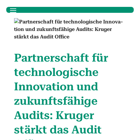
Part­ner­schaft für
tech­nol­o­gis­che
Inno­va­tion und
zukun­fts­fähige
Audits: Kruger
stärkt das Audit