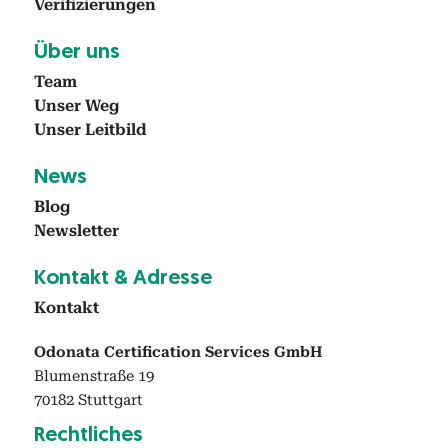
Ver­i­fizierun­gen
Über uns
Team
Unser Weg
Unser Leit­bild
News
Blog
Newslet­ter
Kon­takt & Adresse
Kon­takt
Odonata Certification Services GmbH
Blumenstraße 19
70182 Stuttgart
Rechtlich­es