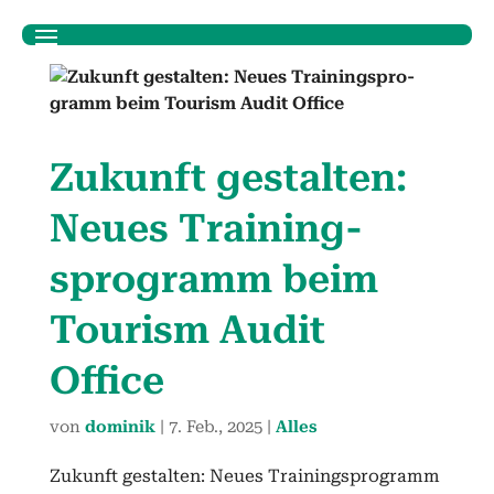
Zukun­ft gestal­ten:
Neues Train­ing­
spro­gramm beim
Tourism Audit
Office
von
dominik
|
7. Feb., 2025
|
Alles
Zukun­ft gestal­ten: Neues Train­ing­spro­gramm