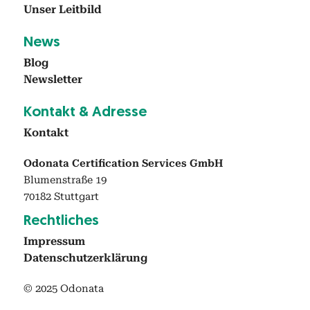
Unser Leit­bild
News
Blog
Newslet­ter
Kon­takt & Adresse
Kon­takt
Odonata Certification Services GmbH
Blumenstraße 19
70182 Stuttgart
Rechtlich­es
Impres­sum
Daten­schutzerk­lärung
© 2025 Odonata