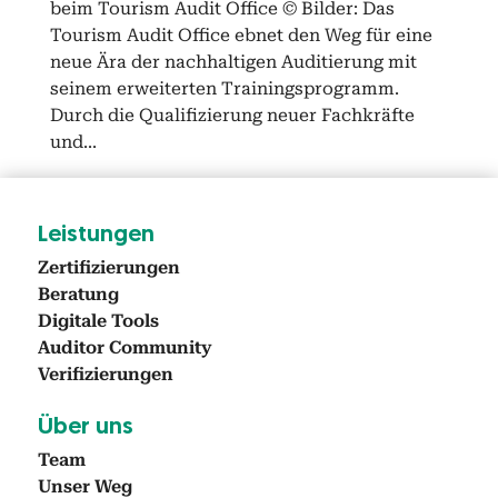
beim Tourism Audit Office © Bilder: Das
Tourism Audit Office ebnet den Weg für eine
neue Ära der nach­halti­gen Audi­tierung mit
seinem erweit­erten Train­ing­spro­gramm.
Durch die Qual­i­fizierung neuer Fachkräfte
und...
Leis­tun­gen
Zer­ti­fizierun­gen
Beratung
Dig­i­tale Tools
Audi­tor Com­mu­ni­ty
Ver­i­fizierun­gen
Über uns
Team
Unser Weg