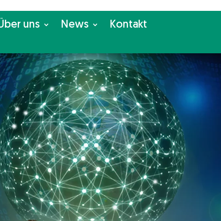
Über uns
News
Kon­takt