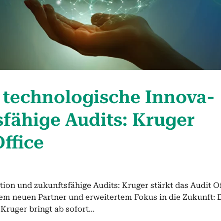
 tech­nol­o­gis­che Inno­va­
s­fähige Audits: Kruger
Office
tion und zukunftsfähige Audits: Kruger stärkt das Audit O
inem neuen Partner und erweitertem Fokus in die Zukunft: 
ruger bringt ab sofort...