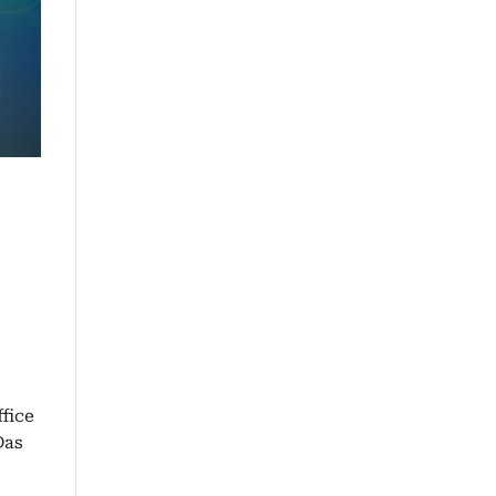
ffice
Das