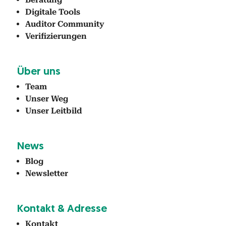
Dig­i­tale Tools
Audi­tor Com­mu­ni­ty
Ver­i­fizierun­gen
Über uns
Team
Unser Weg
Unser Leit­bild
News
Blog
Newslet­ter
Kon­takt & Adresse
Kon­takt