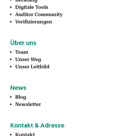
Dig­i­tale Tools
Audi­tor Com­mu­ni­ty
Ver­i­fizierun­gen
Über uns
Team
Unser Weg
Unser Leit­bild
News
Blog
Newslet­ter
Kon­takt & Adresse
Kon­takt