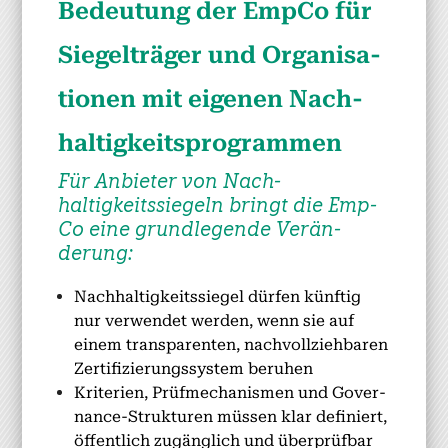
Bedeu­tung der Emp­Co für
Siegel­träger und Organ­i­sa­
tio­nen mit eige­nen Nach­
haltigkeit­spro­gram­men
Für Anbi­eter von Nach­
haltigkeitssiegeln bringt die Emp­
Co eine grundle­gende Verän­
derung:
Nach­haltigkeitssiegel dür­fen kün­ftig
nur ver­wen­det wer­den, wenn sie auf
einem trans­par­enten, nachvol­lziehbaren
Zer­ti­fizierungssys­tem beruhen
Kri­te­rien, Prüfmech­a­nis­men und Gov­er­
nance-Struk­turen müssen klar definiert,
öffentlich zugänglich und über­prüf­bar