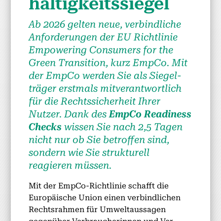
haltigkeitssiegel
Ab 2026 gel­ten neue, verbindliche
Anforderun­gen der EU Richtlin­ie
Empow­er­ing Con­sumers for the
Green Tran­si­tion, kurz Emp­Co. Mit
der Emp­Co wer­den Sie als Siegel­
träger erst­mals mitver­ant­wortlich
für die Rechtssicher­heit Ihrer
Nutzer.
Dank des
Emp­Co Readi­ness
Checks
wis­sen Sie nach 2,5 Tagen
nicht nur ob Sie betrof­fen sind,
son­dern wie Sie struk­turell
reagieren müssen.
Mit der Emp­Co-Richtlin­ie schafft die
Europäis­che Union einen verbindlichen
Recht­srah­men für Umweltaus­sagen