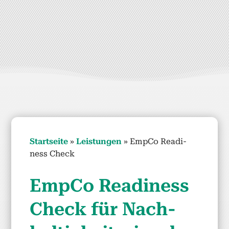
Start­seite
»
Leis­tun­gen
»
Emp­Co Readi­
ness Check
Emp­Co Readi­ness
Check für Nach­