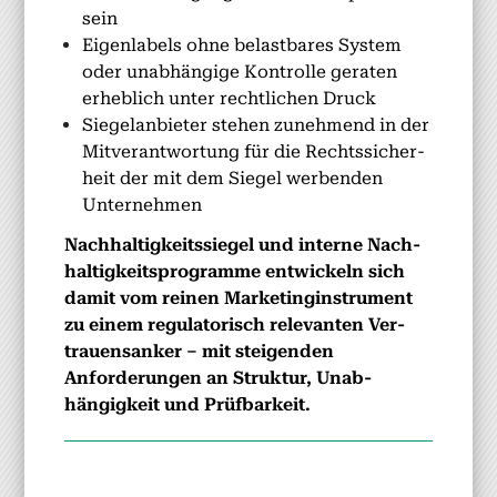
sein
Eigen­la­bels ohne belast­bares Sys­tem
oder unab­hängige Kon­trolle ger­at­en
erhe­blich unter rechtlichen Druck
Siege­lan­bi­eter ste­hen zunehmend in der
Mitver­ant­wor­tung für die Rechtssicher­
heit der mit dem Siegel wer­ben­den
Unternehmen
Nach­haltigkeitssiegel und interne Nach­
haltigkeit­spro­gramme entwick­eln sich
damit vom reinen Mar­ketin­gin­stru­ment
zu einem reg­u­la­torisch rel­e­van­ten Ver­
trauen­sanker – mit steigen­den
Anforderun­gen an Struk­tur, Unab­
hängigkeit und Prüf­barkeit.