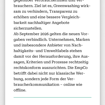
gegenüber Ver­braucherin­nen und Ver­
brauch­ern. Ziel ist es, Green­wash­ing wirk­
sam zu ver­hin­dern, Trans­parenz zu
erhöhen und eine bessere Ver­gle­ich­
barkeit nach­haltiger Ange­bote
sicherzustellen.
Ab Sep­tem­ber 2026 gel­ten die neuen Vor­
gaben verbindlich. Unternehmen, Marken
und ins­beson­dere Anbi­eter von Nach­
haltigkeits- und Umwelt­la­bels ste­hen
damit vor der Her­aus­forderung, ihre Aus­
sagen, Kri­te­rien und Prozesse rechtzeit­ig
recht­skon­form auszuricht­en. Die Emp­Co
bet­rifft dabei nicht nur klas­sis­che Wer­
bung, son­dern jede Form der Ver­
braucherkom­mu­nika­tion – online wie
offline.