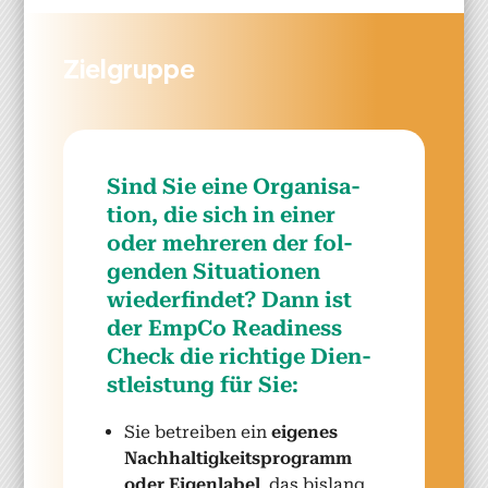
Ziel­gruppe
Sind Sie eine Organ­i­sa­
tion, die sich in ein­er
oder mehreren der fol­
gen­den Sit­u­a­tio­nen
wiederfind­et? Dann ist
der Emp­Co Readi­ness
Check die richtige Dien­
stleis­tung für Sie:
Sie betreiben ein
eigenes
Nach­haltigkeit­spro­gramm
oder Eigen­la­bel
, das bis­lang