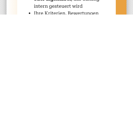
intern ges­teuert wird
Ihre Kri­te­rien, Bew­er­tun­gen
oder Freiga­ben wer­den
nicht
voll­ständig durch unab­
hängige Dritte geprüft
Der Auf­bau ein­er eige­nen Zer­
ti­fizierungs- oder Prüf­struk­
tur wäre
organ­isatorisch,
poli­tisch oder wirtschaftlich
nicht sin­nvoll
Die Emp­Co-Anforderun­gen
zwin­gen zu
mehr Unab­
hängigkeit, Trans­parenz und
for­mal­isiert­er Gov­er­nance
Sie möcht­en
Teile der Zer­ti­
fizierung aus­lagern
, ohne die
strate­gis­che Kon­trolle über
Inhalte, Anspruch­sniveau und