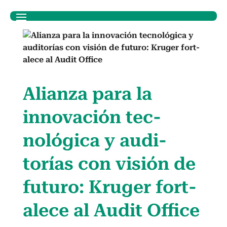
Alian­za para la
inno­vación tec­
nológ­i­ca y audi­
torías con visión de
futuro: Kruger for­t­
alece al Audit Office