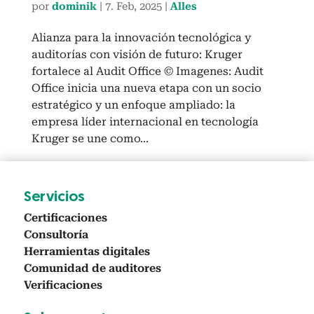
por
dominik
|
7. Feb, 2025
|
Alles
Alianza para la innovación tecnológica y
auditorías con visión de futuro: Kruger
fortalece al Audit Office © Imagenes: Audit
Office inicia una nueva etapa con un socio
estratégico y un enfoque ampliado: la
empresa líder internacional en tecnología
Kruger se une como...
Ser­vi­cios
Cer­ti­fi­ca­ciones
Con­sul­toría
Her­ramien­tas dig­i­tales
Comu­nidad de audi­tores
Ver­i­fi­ca­ciones