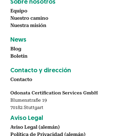
Sobre nosotros
Equipo
Nue­stro camino
Nues­tra mis­ión
News
Blog
Boletín
Con­tac­to y direc­ción
Con­tac­to
Odonata Certification Services GmbH
Blumenstraße 19
70182 Stuttgart
Avi­so Legal
Avi­so Legal (alemán)
Políti­ca de Pri­vaci­dad (alemán)