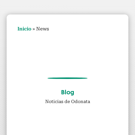
Ini­cio
»
News
Blog
Noti­cias de Odona­ta