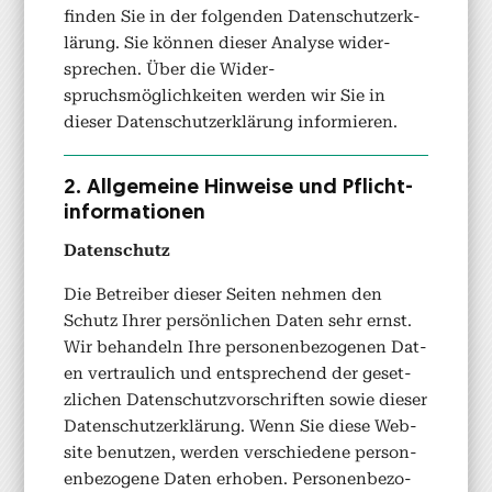
find­en Sie in der fol­gen­den Daten­schutzerk­
lärung. Sie kön­nen dieser Analyse wider­
sprechen. Über die Wider­
spruchsmöglichkeit­en wer­den wir Sie in
dieser Daten­schutzerk­lärung informieren.
2. All­ge­meine Hin­weise und Pflicht­
in­for­ma­tio­nen
Daten­schutz
Die Betreiber dieser Seit­en nehmen den
Schutz Ihrer per­sön­lichen Dat­en sehr ernst.
Wir behan­deln Ihre per­so­n­en­be­zo­ge­nen Dat­
en ver­traulich und entsprechend der geset­
zlichen Daten­schutzvorschriften sowie dieser
Daten­schutzerk­lärung. Wenn Sie diese Web­
site benutzen, wer­den ver­schiedene per­so­n­
en­be­zo­gene Dat­en erhoben. Per­so­n­en­be­zo­