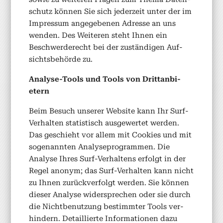
schutz kön­nen Sie sich jed­erzeit unter der im
Impres­sum angegebe­nen Adresse an uns
wen­den. Des Weit­eren ste­ht Ihnen ein
Beschw­erderecht bei der zuständi­gen Auf­
sichts­be­hörde zu.
Analyse-Tools und Tools von Drit­tan­bi­
etern
Beim Besuch unser­er Web­site kann Ihr Surf-
Ver­hal­ten sta­tis­tisch aus­gew­ertet wer­den.
Das geschieht vor allem mit Cook­ies und mit
soge­nan­nten Analy­se­pro­gram­men. Die
Analyse Ihres Surf-Ver­hal­tens erfol­gt in der
Regel anonym; das Surf-Ver­hal­ten kann nicht
zu Ihnen zurück­ver­fol­gt wer­den. Sie kön­nen
dieser Analyse wider­sprechen oder sie durch
die Nicht­be­nutzung bes­timmter Tools ver­
hin­dern. Detail­lierte Infor­ma­tio­nen dazu