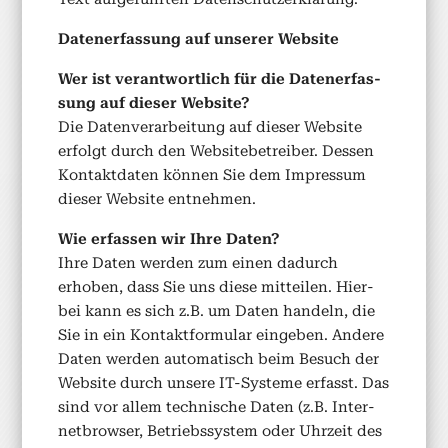
Daten­er­fas­sung auf unser­er Web­site
Wer ist ver­ant­wortlich für die Daten­er­fas­
sung auf dieser Web­site?
Die Daten­ver­ar­beitung auf dieser Web­site
erfol­gt durch den Web­site­be­treiber. Dessen
Kon­tak­t­dat­en kön­nen Sie dem Impres­sum
dieser Web­site ent­nehmen.
Wie erfassen wir Ihre Dat­en?
Ihre Dat­en wer­den zum einen dadurch
erhoben, dass Sie uns diese mit­teilen. Hier­
bei kann es sich z.B. um Dat­en han­deln, die
Sie in ein Kon­tak­t­for­mu­lar eingeben. Andere
Dat­en wer­den automa­tisch beim Besuch der
Web­site durch unsere IT-Sys­teme erfasst. Das
sind vor allem tech­nis­che Dat­en (z.B. Inter­
net­brows­er, Betrieb­ssys­tem oder Uhrzeit des