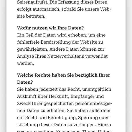
Seit­e­naufrufs). Die Erfas­sung dieser Dat­en
erfol­gt automa­tisch, sobald Sie unsere Web­
site betreten.
Wofür nutzen wir Ihre Dat­en?
Ein Teil der Dat­en wird erhoben, um eine
fehler­freie Bere­it­stel­lung der Web­site zu
gewährleis­ten. Andere Dat­en kön­nen zur
Analyse Ihres Nutzerver­hal­tens ver­wen­det
wer­den.
Welche Rechte haben Sie bezüglich Ihrer
Dat­en?
Sie haben jed­erzeit das Recht, unent­geltlich
Auskun­ft über Herkun­ft, Empfänger und
Zweck Ihrer gespe­icherten per­so­n­en­be­zo­ge­
nen Dat­en zu erhal­ten. Sie haben außer­dem
ein Recht, die Berich­ti­gung, Sper­rung oder
Löschung dieser Dat­en zu ver­lan­gen. Hierzu
sowie zu weit­eren Fra­gen zum The­ma Daten­