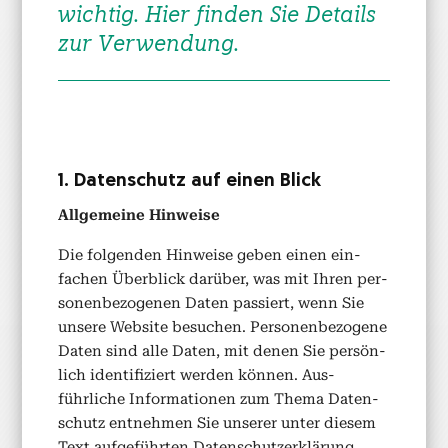
wichtig. Hier find­en Sie Details
zur Ver­wen­dung.
1. Daten­schutz auf einen Blick
All­ge­meine Hin­weise
Die fol­gen­den Hin­weise geben einen ein­
fachen Überblick darüber, was mit Ihren per­
so­n­en­be­zo­ge­nen Dat­en passiert, wenn Sie
unsere Web­site besuchen. Per­so­n­en­be­zo­gene
Dat­en sind alle Dat­en, mit denen Sie per­sön­
lich iden­ti­fiziert wer­den kön­nen. Aus­
führliche Infor­ma­tio­nen zum The­ma Daten­
schutz ent­nehmen Sie unser­er unter diesem
Text aufge­führten Daten­schutzerk­lärung.