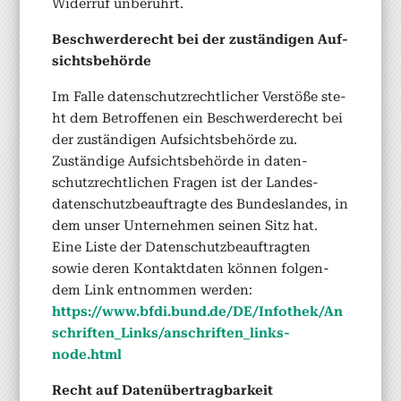
Wider­ruf unberührt.
Beschw­erderecht bei der zuständi­gen Auf­
sichts­be­hörde
Im Falle daten­schutzrechtlich­er Ver­stöße ste­
ht dem Betrof­fe­nen ein Beschw­erderecht bei
der zuständi­gen Auf­sichts­be­hörde zu.
Zuständi­ge Auf­sichts­be­hörde in daten­
schutzrechtlichen Fra­gen ist der Lan­des­
daten­schutzbeauf­tragte des Bun­des­lan­des, in
dem unser Unternehmen seinen Sitz hat.
Eine Liste der Daten­schutzbeauf­tragten
sowie deren Kon­tak­t­dat­en kön­nen fol­gen­
dem Link ent­nom­men wer­den:
https://www.bfdi.bund.de/DE/Infothek/An
schriften_Links/anschriften_links-
node.html
Recht auf Datenüber­trag­barkeit