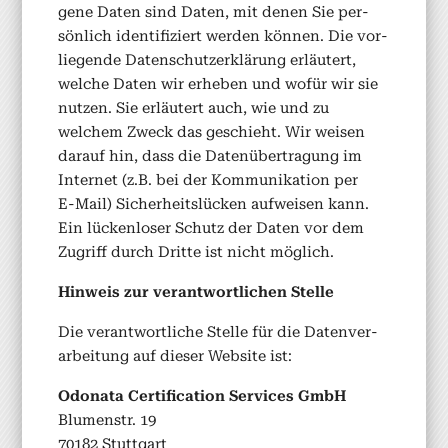
gene Dat­en sind Dat­en, mit denen Sie per­
sön­lich iden­ti­fiziert wer­den kön­nen. Die vor­
liegende Daten­schutzerk­lärung erläutert,
welche Dat­en wir erheben und wofür wir sie
nutzen. Sie erläutert auch, wie und zu
welchem Zweck das geschieht. Wir weisen
darauf hin, dass die Datenüber­tra­gung im
Inter­net (z.B. bei der Kom­mu­nika­tion per
E‑Mail) Sicher­heit­slück­en aufweisen kann.
Ein lück­en­los­er Schutz der Dat­en vor dem
Zugriff durch Dritte ist nicht möglich.
Hin­weis zur ver­ant­wortlichen Stelle
Die ver­ant­wortliche Stelle für die Daten­ver­
ar­beitung auf dieser Web­site ist:
Odona­ta Cer­ti­fi­ca­tion Ser­vices GmbH
Blu­men­str. 19
70182 Stuttgart