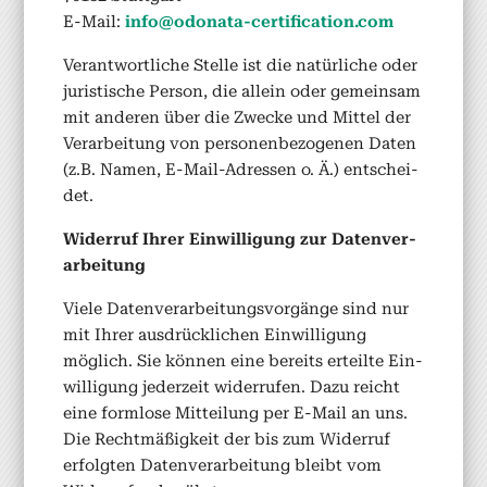
E‑Mail:
info@odonata-certification.com
Ver­ant­wortliche Stelle ist die natür­liche oder
juris­tis­che Per­son, die allein oder gemein­sam
mit anderen über die Zwecke und Mit­tel der
Ver­ar­beitung von per­so­n­en­be­zo­ge­nen Dat­en
(z.B. Namen, E‑Mail-Adressen o. Ä.) entschei­
det.
Wider­ruf Ihrer Ein­willi­gung zur Daten­ver­
ar­beitung
Viele Daten­ver­ar­beitungsvorgänge sind nur
mit Ihrer aus­drück­lichen Ein­willi­gung
möglich. Sie kön­nen eine bere­its erteilte Ein­
willi­gung jed­erzeit wider­rufen. Dazu reicht
eine form­lose Mit­teilung per E‑Mail an uns.
Die Recht­mäßigkeit der bis zum Wider­ruf
erfol­gten Daten­ver­ar­beitung bleibt vom