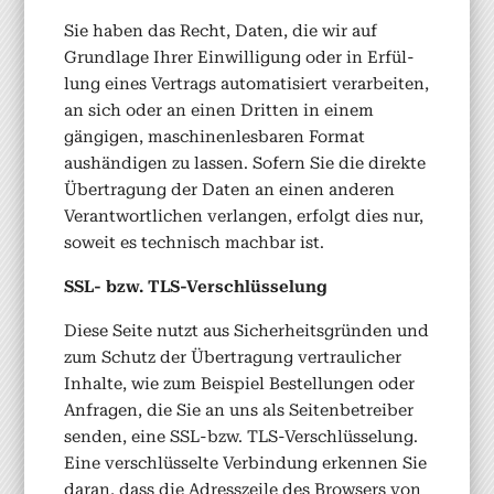
Sie haben das Recht, Dat­en, die wir auf
Grund­lage Ihrer Ein­willi­gung oder in Erfül­
lung eines Ver­trags automa­tisiert ver­ar­beit­en,
an sich oder an einen Drit­ten in einem
gängi­gen, maschi­nen­les­baren For­mat
aushändi­gen zu lassen. Sofern Sie die direk­te
Über­tra­gung der Dat­en an einen anderen
Ver­ant­wortlichen ver­lan­gen, erfol­gt dies nur,
soweit es tech­nisch mach­bar ist.
SSL- bzw. TLS-Ver­schlüs­selung
Diese Seite nutzt aus Sicher­heits­grün­den und
zum Schutz der Über­tra­gung ver­traulich­er
Inhalte, wie zum Beispiel Bestel­lun­gen oder
Anfra­gen, die Sie an uns als Seit­en­be­treiber
senden, eine SSL-bzw. TLS-Ver­schlüs­selung.
Eine ver­schlüs­selte Verbindung erken­nen Sie
daran, dass die Adresszeile des Browsers von