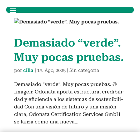
Demasi­a­do “verde”.
Muy pocas prue­bas.
por
cilia
|
13. Ago, 2025
| Sin categoría
Demasi­a­do “verde”. Muy pocas prue­bas. ©
Ima­gen: Odona­ta apor­ta estruc­tura, cred­i­bil­i­
dad y efi­cien­cia a los sis­temas de sosteni­bil­i­
dad Con una visión de futuro y una mis­ión
clara, Odona­ta Cer­ti­fi­ca­tion Ser­vices GmbH
se lan­za como una nue­va...