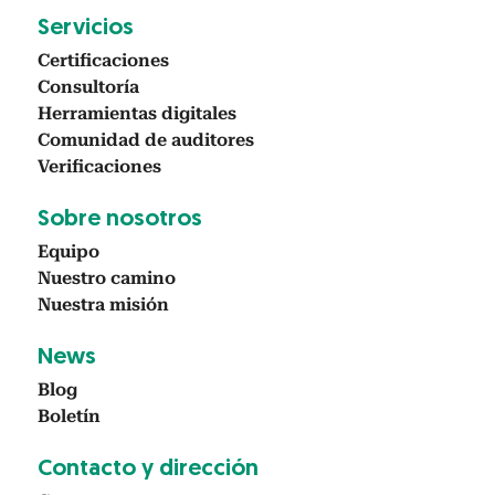
Ser­vi­cios
Cer­ti­fi­ca­ciones
Con­sul­toría
Her­ramien­tas dig­i­tales
Comu­nidad de audi­tores
Ver­i­fi­ca­ciones
Sobre nosotros
Equipo
Nue­stro camino
Nues­tra mis­ión
News
Blog
Boletín
Con­tac­to y direc­ción