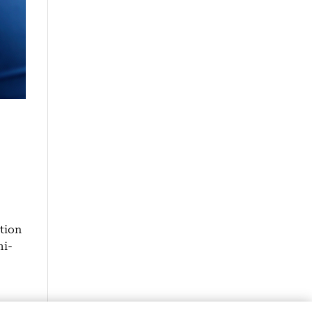
­tion
­i­