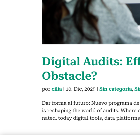
Dig­i­tal Audits: E
Obsta­cle?
por
cilia
|
10. Dic, 2025
|
Sin categoría
,
Si
Dar for­ma al futuro: Nue­vo pro­gra­ma de 
is reshap­ing the world of audits. Where o
nat­ed, today dig­i­tal tools, data plat­forms