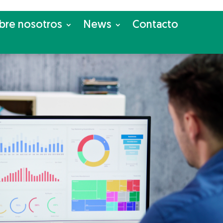
bre nosotros
News
Con­tac­to