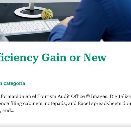
ffi­cien­cy Gain or New
n categoría
for­ma­ción en el Tourism Audit Office © Images: Dig­i­tal­iza
nce fil­ing cab­i­nets, notepads, and Excel spread­sheets dom
, and...