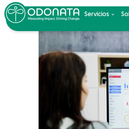
Ser­vi­cios
So